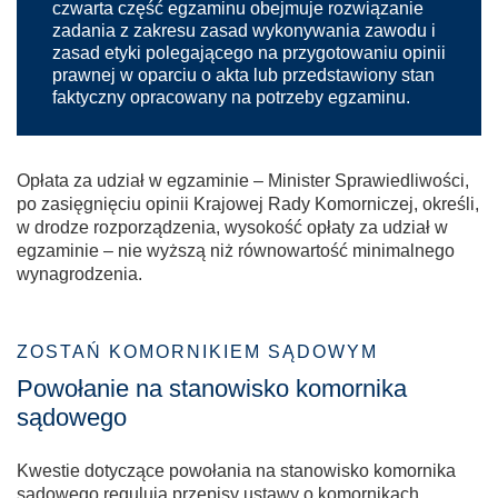
czwarta część egzaminu obejmuje rozwiązanie
zadania z zakresu zasad wykonywania zawodu i
zasad etyki polegającego na przygotowaniu opinii
prawnej w oparciu o akta lub przedstawiony stan
faktyczny opracowany na potrzeby egzaminu.
Opłata za udział w egzaminie – Minister Sprawiedliwości,
po zasięgnięciu opinii Krajowej Rady Komorniczej, określi,
w drodze rozporządzenia, wysokość opłaty za udział w
egzaminie – nie wyższą niż równowartość minimalnego
wynagrodzenia.
ZOSTAŃ KOMORNIKIEM SĄDOWYM
Powołanie na stanowisko komornika
sądowego
Kwestie dotyczące powołania na stanowisko komornika
sądowego regulują przepisy ustawy o komornikach