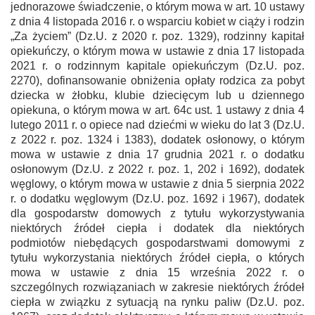
jednorazowe świadczenie, o którym mowa w art. 10 ustawy
z dnia 4 listopada 2016 r. o wsparciu kobiet w ciąży i rodzin
„Za życiem” (Dz.U. z 2020 r. poz. 1329), rodzinny kapitał
opiekuńczy, o którym mowa w ustawie z dnia 17 listopada
2021 r. o rodzinnym kapitale opiekuńczym (Dz.U. poz.
2270), dofinansowanie obniżenia opłaty rodzica za pobyt
dziecka w żłobku, klubie dziecięcym lub u dziennego
opiekuna, o którym mowa w art. 64c ust. 1 ustawy z dnia 4
lutego 2011 r. o opiece nad dziećmi w wieku do lat 3 (Dz.U.
z 2022 r. poz. 1324 i 1383), dodatek osłonowy, o którym
mowa w ustawie z dnia 17 grudnia 2021 r. o dodatku
osłonowym (Dz.U. z 2022 r. poz. 1, 202 i 1692), dodatek
węglowy, o którym mowa w ustawie z dnia 5 sierpnia 2022
r. o dodatku węglowym (Dz.U. poz. 1692 i 1967), dodatek
dla gospodarstw domowych z tytułu wykorzystywania
niektórych źródeł ciepła i dodatek dla niektórych
podmiotów niebędących gospodarstwami domowymi z
tytułu wykorzystania niektórych źródeł ciepła, o których
mowa w ustawie z dnia 15 września 2022 r. o
szczególnych rozwiązaniach w zakresie niektórych źródeł
ciepła w związku z sytuacją na rynku paliw (Dz.U. poz.