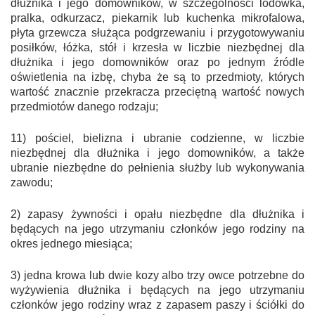
dłużnika i jego domowników, w szczególności lodówka,
pralka, odkurzacz, piekarnik lub kuchenka mikrofalowa,
płyta grzewcza służąca podgrzewaniu i przygotowywaniu
posiłków, łóżka, stół i krzesła w liczbie niezbędnej dla
dłużnika i jego domowników oraz po jednym źródle
oświetlenia na izbę, chyba że są to przedmioty, których
wartość znacznie przekracza przeciętną wartość nowych
przedmiotów danego rodzaju;
1
1
) pościel, bielizna i ubranie codzienne, w liczbie
niezbędnej dla dłużnika i jego domowników, a także
ubranie niezbędne do pełnienia służby lub wykonywania
zawodu;
2) zapasy żywności i opału niezbędne dla dłużnika i
będących na jego utrzymaniu członków jego rodziny na
okres jednego miesiąca;
3) jedna krowa lub dwie kozy albo trzy owce potrzebne do
wyżywienia dłużnika i będących na jego utrzymaniu
członków jego rodziny wraz z zapasem paszy i ściółki do