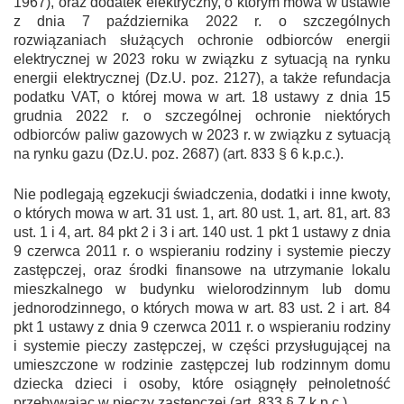
1967), oraz dodatek elektryczny, o którym mowa w ustawie
z dnia 7 października 2022 r. o szczególnych
rozwiązaniach służących ochronie odbiorców energii
elektrycznej w 2023 roku w związku z sytuacją na rynku
energii elektrycznej (Dz.U. poz. 2127), a także refundacja
podatku VAT, o której mowa w art. 18 ustawy z dnia 15
grudnia 2022 r. o szczególnej ochronie niektórych
odbiorców paliw gazowych w 2023 r. w związku z sytuacją
na rynku gazu (Dz.U. poz. 2687) (art. 833 § 6 k.p.c.).
Nie podlegają egzekucji świadczenia, dodatki i inne kwoty,
o których mowa w art. 31 ust. 1, art. 80 ust. 1, art. 81, art. 83
ust. 1 i 4, art. 84 pkt 2 i 3 i art. 140 ust. 1 pkt 1 ustawy z dnia
9 czerwca 2011 r. o wspieraniu rodziny i systemie pieczy
zastępczej, oraz środki finansowe na utrzymanie lokalu
mieszkalnego w budynku wielorodzinnym lub domu
jednorodzinnego, o których mowa w art. 83 ust. 2 i art. 84
pkt 1 ustawy z dnia 9 czerwca 2011 r. o wspieraniu rodziny
i systemie pieczy zastępczej, w części przysługującej na
umieszczone w rodzinie zastępczej lub rodzinnym domu
dziecka dzieci i osoby, które osiągnęły pełnoletność
przebywając w pieczy zastępczej (art. 833 § 7 k.p.c.).