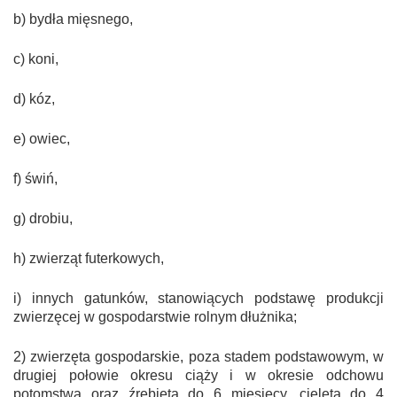
b) bydła mięsnego,
c) koni,
d) kóz,
e) owiec,
f) świń,
g) drobiu,
h) zwierząt futerkowych,
i) innych gatunków, stanowiących podstawę produkcji
zwierzęcej w gospodarstwie rolnym dłużnika;
2) zwierzęta gospodarskie, poza stadem podstawowym, w
drugiej połowie okresu ciąży i w okresie odchowu
potomstwa oraz źrebięta do 6 miesięcy, cielęta do 4