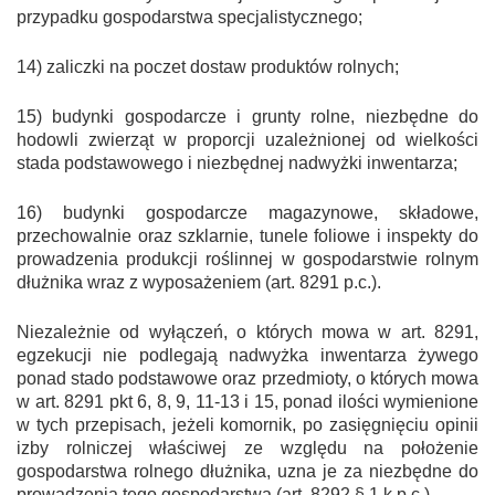
przypadku gospodarstwa specjalistycznego;
14) zaliczki na poczet dostaw produktów rolnych;
15) budynki gospodarcze i grunty rolne, niezbędne do
hodowli zwierząt w proporcji uzależnionej od wielkości
stada podstawowego i niezbędnej nadwyżki inwentarza;
16) budynki gospodarcze magazynowe, składowe,
przechowalnie oraz szklarnie, tunele foliowe i inspekty do
prowadzenia produkcji roślinnej w gospodarstwie rolnym
dłużnika wraz z wyposażeniem (art. 829
1
p.c.).
Niezależnie od wyłączeń, o których mowa w art. 829
1
,
egzekucji nie podlegają nadwyżka inwentarza żywego
ponad stado podstawowe oraz przedmioty, o których mowa
w art. 829
1
pkt 6, 8, 9, 11-13 i 15, ponad ilości wymienione
w tych przepisach, jeżeli komornik, po zasięgnięciu opinii
izby rolniczej właściwej ze względu na położenie
gospodarstwa rolnego dłużnika, uzna je za niezbędne do
prowadzenia tego gospodarstwa (art. 829
2
§ 1 k.p.c.).