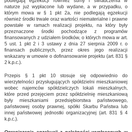
podlegają egzekucji również sumy i świadczenia w
naturze już wypłacone lub wydane, a w przypadku, o
którym mowa w § 1 pkt 2a, nie podlegają egzekucji
również środki trwałe oraz wartości niematerialne i prawne
powstałe w ramach realizacji projektu, na który były
przeznaczone środki pochodzące z programów
finansowanych z udziałem środków, o których mowa w art.
5 ust. 1 pkt 2 i 3 ustawy z dnia 27 sierpnia 2009 r. o
finansach publicznych, przez okres jego realizacji
wskazany w umowie o dofinansowanie projektu (art. 831 §
2 k.p.c.).
Przepis § 1 pkt 10 stosuje się odpowiednio do
wierzytelności przysługujących spółdzielni mieszkaniowej
wobec najemców spółdzielczych lokali mieszkalnych,
które przed przejęciem przez spółdzielnię mieszkaniową
były mieszkaniami przedsiębiorstwa państwowego,
państwowej osoby prawnej, spółki Skarbu Państwa lub
innej państwowej jednostki organizacyjnej (art. 831 § 4
k.p.c.).