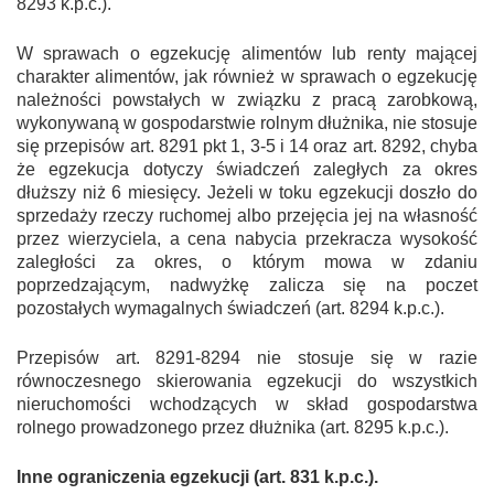
829
3
k.p.c.).
W sprawach o egzekucję alimentów lub renty mającej
charakter alimentów, jak również w sprawach o egzekucję
należności powstałych w związku z pracą zarobkową,
wykonywaną w gospodarstwie rolnym dłużnika, nie stosuje
się przepisów art. 829
1
pkt 1, 3-5 i 14 oraz art. 829
2
, chyba
że egzekucja dotyczy świadczeń zaległych za okres
dłuższy niż 6 miesięcy. Jeżeli w toku egzekucji doszło do
sprzedaży rzeczy ruchomej albo przejęcia jej na własność
przez wierzyciela, a cena nabycia przekracza wysokość
zaległości za okres, o którym mowa w zdaniu
poprzedzającym, nadwyżkę zalicza się na poczet
pozostałych wymagalnych świadczeń (art. 829
4
k.p.c.).
Przepisów art. 829
1
-829
4
nie stosuje się w razie
równoczesnego skierowania egzekucji do wszystkich
nieruchomości wchodzących w skład gospodarstwa
rolnego prowadzonego przez dłużnika (art. 829
5
k.p.c.).
Inne ograniczenia egzekucji (art. 831 k.p.c.).