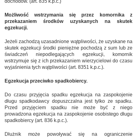
dochodów. (art. 835 k.p.c.)
Możliwość wstrzymania się przez komornika z
przekazaniem środków uzyskanych na skutek
egzekucji.
Jeżeli zachodzą uzasadnione wątpliwości, że uzyskane na
skutek egzekucji środki pieniężne pochodzą z sum lub ze
świadczeń niepodlegających egzekucji, komornik
wstrzymuje się z ich przekazaniem wierzycielowi do czasu
wyjaśnienia tych wątpliwości (art. 835
1
k.p.c.).
Egzekucja przeciwko spadkobiercy.
Do czasu przyjęcia spadku egzekucja na zaspokojenie
Zaloguj się
długu spadkodawcy dopuszczalna jest tylko ze spadku.
Przed przyjęciem spadku nie może być z niego
prowadzona egzekucja na zaspokojenie osobistego długu
Login:
spadkobiercy (art. 836 k.p.c.).
Hasło:
Dłużnik może powoływać się na ograniczenie