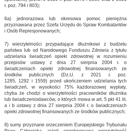
r. poz. 794 i 803);
6a) jednorazowa lub okresowa pomoc pieniężna
przyznawana przez Szefa Urzędu do Spraw Kombatantów
i Osób Represjonowanych;
7) wierzytelności przypadające dłużnikowi z budżetu
państwa lub od Narodowego Funduszu Zdrowia z tytułu
udzielania świadczeń opieki zdrowotnej w rozumieniu
przepisów ustawy z dnia 27 sierpnia 2004 r. o
świadczeniach opieki zdrowotnej finansowanych ze
środków publicznych (Dz.U. z 2021 r. poz.
1285, 1292 i 1559) przed ukończeniem udzielania tych
świadczeń, w wysokości 75% każdorazowej wypłaty,
chyba że chodzi o wierzytelności pracowników dłużnika
lub świadczeniodawców, o których mowa w art. 5 pkt 41 lit.
a i b ustawy z dnia 27 sierpnia 2004 r. o świadczeniach
opieki zdrowotnej finansowanych ze środków publicznych;
8) sumy przyznane orzeczeniem Europejskiego Trybunału
Praw Człowieka, jeżeli egzekwowana wierzytelność