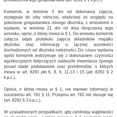
Komornik, w terminie 3 dni od dokonania zajęcia,
występuje do izby rolniczej, właściwej ze względu na
położenie gospodarstwa rolnego dłużnika, z wnioskiem o
wydanie, w terminie 21 dni od dnia doręczenia tego
wniosku, opinii, o której mowa w § 1. Do wniosku komornik
załącza odpis protokołu zajęcia składników majątku
dłużnika oraz informację o łącznej wysokości
dochodzonych od dłużnika należności. Do czasu wydania
opinii komornik wstrzymuje się z dokonaniem czynności
egzekucyjnych dotyczących nadwyżki inwentarza żywego
ponad stado podstawowe oraz przedmiotów, o których
mowa w art. 829
1
pkt 6, 8, 9, 11-13 i 15 (art. 829
2
§ 2
k.p.c.).
Opinia, o której mowa w § 1, nie stanowi informacji w
rozumieniu art. 761 § 1
1
. Przepisu art. 762 nie stosuje się
(art. 829
2
§ 3 k.p.c.).
W uzasadnionych przypadkach, gdy zaistnieją wątpliwości