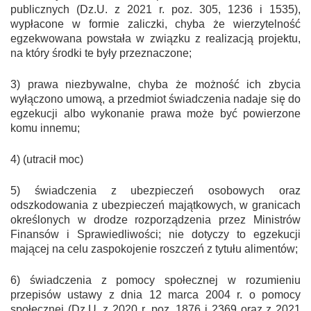
publicznych (Dz.U. z 2021 r. poz. 305, 1236 i 1535),
wypłacone w formie zaliczki, chyba że wierzytelność
egzekwowana powstała w związku z realizacją projektu,
na który środki te były przeznaczone;
3) prawa niezbywalne, chyba że możność ich zbycia
wyłączono umową, a przedmiot świadczenia nadaje się do
egzekucji albo wykonanie prawa może być powierzone
komu innemu;
4) (utracił moc)
5) świadczenia z ubezpieczeń osobowych oraz
odszkodowania z ubezpieczeń majątkowych, w granicach
określonych w drodze rozporządzenia przez Ministrów
Finansów i Sprawiedliwości; nie dotyczy to egzekucji
mającej na celu zaspokojenie roszczeń z tytułu alimentów;
6) świadczenia z pomocy społecznej w rozumieniu
przepisów ustawy z dnia 12 marca 2004 r. o pomocy
społecznej (Dz.U. z 2020 r. poz. 1876 i 2369 oraz z 2021