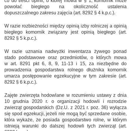
co do treści opinii, o której mowa w § 1, komornik może
powołać biegłego na okoliczność ustalenia
dopuszczalnego zakresu zajęcia (art. 829
2
§ 4 k.p.c.).
W razie rozbieżności między opinią izby rolniczej a opinią
biegłego komornik związany jest opinią biegłego (art.
829
2
§ 5 k.p.c.).
W razie uznania nadwyżki inwentarza żywego ponad
stado podstawowe oraz przedmiotów, o których mowa
w art. 829
1
pkt 6, 8, 9, 11-13 i 15, za niezbędne do
prowadzenia gospodarstwa rolnego dłużnika komornik
umarza postępowanie egzekucyjne w tym zakresie (art.
829
2
§ 6 k.p.c.).
Zajęte zwierzęta hodowlane w rozumieniu ustawy z dnia
10 grudnia 2020 r. o organizacji hodowli i rozrodzie
zwierząt gospodarskich (Dz.U. z 2021 r. poz. 36) wyłącza
się spod egzekucji, jeżeli nie mogą być sprzedane osobie,
która wykaże, że posiada gospodarstwo rolne, w którym
istnieją warunki do dalszej hodowli tych zwierząt (art.