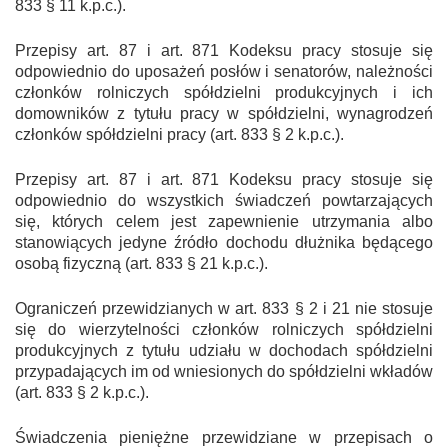
833 § 1
1
k.p.c.).
Przepisy art. 87 i art. 87
1
Kodeksu pracy stosuje się
odpowiednio do uposażeń posłów i senatorów, należności
członków rolniczych spółdzielni produkcyjnych i ich
domowników z tytułu pracy w spółdzielni, wynagrodzeń
członków spółdzielni pracy (art. 833 § 2 k.p.c.).
Przepisy art. 87 i art. 87
1
Kodeksu pracy stosuje się
odpowiednio do wszystkich świadczeń powtarzających
się, których celem jest zapewnienie utrzymania albo
stanowiących jedyne źródło dochodu dłużnika będącego
osobą fizyczną (art. 833 § 2
1
k.p.c.).
Ograniczeń przewidzianych w art. 833 § 2 i 2
1
nie stosuje
się do wierzytelności członków rolniczych spółdzielni
produkcyjnych z tytułu udziału w dochodach spółdzielni
przypadających im od wniesionych do spółdzielni wkładów
(art. 833 § 2 k.p.c.).
Świadczenia pieniężne przewidziane w przepisach o