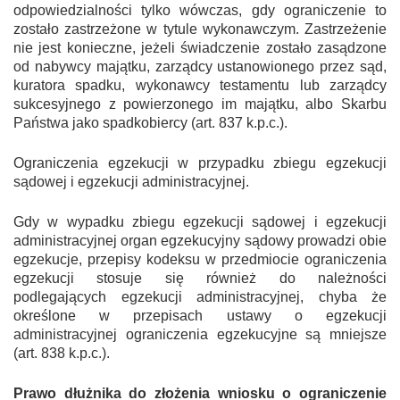
odpowiedzialności tylko wówczas, gdy ograniczenie to
zostało zastrzeżone w tytule wykonawczym. Zastrzeżenie
Zapamiętaj mnie
nie jest konieczne, jeżeli świadczenie zostało zasądzone
od nabywcy majątku, zarządcy ustanowionego przez sąd,
kuratora spadku, wykonawcy testamentu lub zarządcy
Zaloguj się
sukcesyjnego z powierzonego im majątku, albo Skarbu
Państwa jako spadkobiercy (art. 837 k.p.c.).
polityce prywatności.
Ograniczenia egzekucji w przypadku zbiegu egzekucji
sądowej i egzekucji administracyjnej.
Gdy w wypadku zbiegu egzekucji sądowej i egzekucji
administracyjnej organ egzekucyjny sądowy prowadzi obie
egzekucje, przepisy kodeksu w przedmiocie ograniczenia
egzekucji stosuje się również do należności
podlegających egzekucji administracyjnej, chyba że
określone w przepisach ustawy o egzekucji
administracyjnej ograniczenia egzekucyjne są mniejsze
(art. 838 k.p.c.).
Prawo dłużnika do złożenia wniosku o ograniczenie