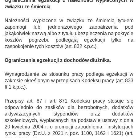
Ograniczenia egzekucji z należności wypłaconych w
związku ze śmiercią.
Należności wypłacone w związku ze śmiercią tytułem
zapomogi lub jednorazowego zaopatrzenia pod
jakąkolwiek nazwą albo z tytułu ubezpieczenia na pokrycie
kosztów pogrzebu podlegają egzekucji tylko na
zaspokojenie tych kosztów (art. 832 k.p.c.).
Ograniczenia egzekucji z dochodów dłużnika.
Wynagrodzenie ze stosunku pracy podlega egzekucji w
zakresie określonym w przepisach Kodeksu pracy (art. 833
§ 1 k.p.c.).
Przepisy art. 87 i art. 87
1
Kodeksu pracy stosuje się
odpowiednio do zasiłków dla bezrobotnych, dodatków
aktywizacyjnych, stypendiów oraz dodatków
szkoleniowych, wypłacanych na podstawie ustawy z dnia
20 kwietnia 2004 r. o promocji zatrudnienia i instytucjach
rynku pracy (Dz.U. z 2021 r. poz. 1100, 1162 i 1621) (art.