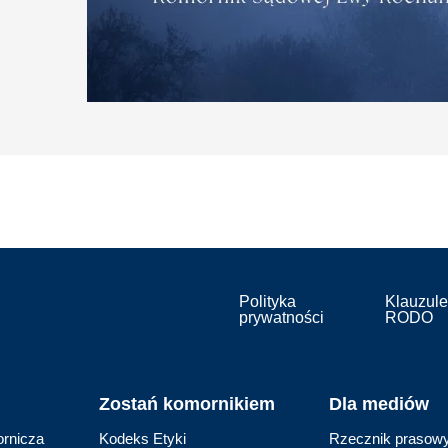
Zaloguj się
Login:
Hasło:
Zapamiętaj mnie
Polityka
Klauzule
prywatności
RODO
Zaloguj się
polityce prywatności.
Zostań komornikiem
Dla mediów
rnicza
Kodeks Etyki
Rzecznik prasow