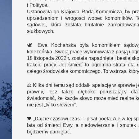
i Polityce.
Ustanowiła go Krajowa Rada Komornicza, by prz
uprzedzeniom i wrogości wobec komorników. T
sądowej, która została brutalnie zamordowa
służbowych.
🕊️ Ewa Kochańska była komornikiem sądow
koleżeńska. Swoją pracę wykonywała z pasją i 
18 listopada 2022 r. została napadnięta i bestial
trakcie pracy. Jej śmierć to ogromna strata dla 
całego środowiska komorniczego. To wstrząs, który
⚖️ Kilka dni temu sąd oddalił apelację w sprawie 
prawny, lecz także głęboko poruszający dl
świadomość, że każde słowo może mieć realne k
nie jest „tylko słowem”.
🖤 „Dajcie czasowi czas” – pisał poeta. Ale w tej sp
lata od śmierci Ewy, a niedowierzanie i smutek 
będziemy pamiętać.