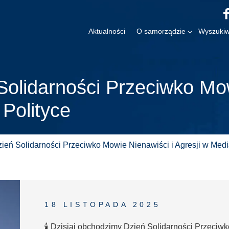
Aktualności
O samorządzie
Wyszukiw
Solidarności Przeciwko Mo
 Polityce
zień Solidarności Przeciwko Mowie Nienawiści i Agresji w Media
18 LISTOPADA 2025
🕯️ Dzisiaj obchodzimy Dzień Solidarności Przeciw