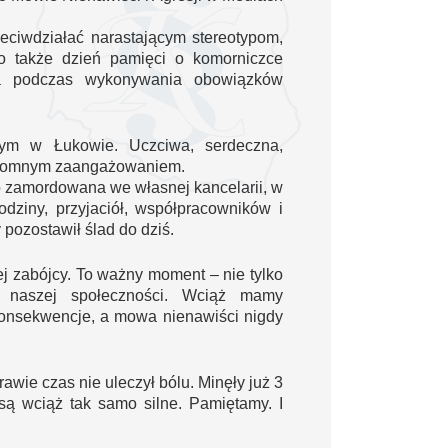
eciwdziałać narastającym stereotypom,
o także dzień pamięci o komorniczce
na podczas wykonywania obowiązków
ym w Łukowie. Uczciwa, serdeczna,
ogromnym zaangażowaniem.
sko zamordowana we własnej kancelarii, w
rodziny, przyjaciół, współpracowników i
 pozostawił ślad do dziś.
jej zabójcy. To ważny moment – nie tylko
a naszej społeczności. Wciąż mamy
onsekwencje, a mowa nienawiści nigdy
rawie czas nie uleczył bólu. Minęły już 3
są wciąż tak samo silne. Pamiętamy. I