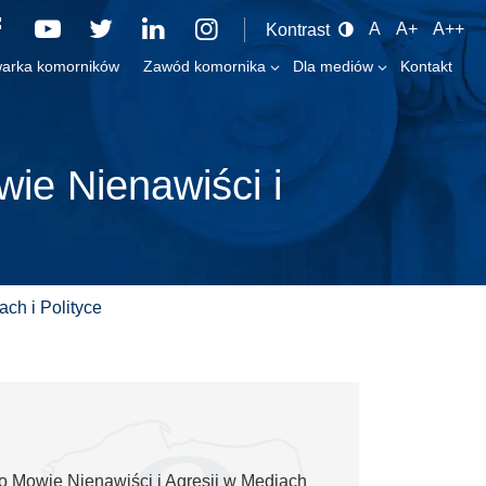
A
A+
A++
Kontrast
arka komorników
Zawód komornika
Dla mediów
Kontakt
wie Nienawiści i
ch i Polityce
ko Mowie Nienawiści i Agresji w Mediach